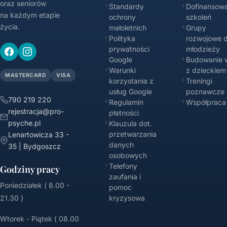
oraz seniorów
Standardy
Dofinansowa
na każdym etapie
ochrony
szkoleń
życia.
małoletnich
Grupy
Polityka
rozwojowe d
prywatności
młodzieży
Google
Budowanie w
Warunki
z dzieckiem
MASTERCARD
VISA
korzystania z
Treningi
usług Google
poznawcze
790 219 220
Regulamin
Współpraca
rejestracja@pro-
płatności
psyche.pl
Klauzula dot.
przetwarzania
Lenartowicza 33 -
danych
35 | Bydgoszcz
osobowych
Telefony
Godziny pracy
zaufania i
Poniedziałek ( 8.00 -
pomoc
21.30 )
kryzysowa
Wtorek - Piątek ( 08.00