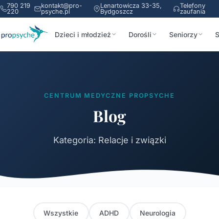
790 219
kontakt@pro-
Lenartowicza 33-35,
Telefony
220
psyche.pl
Bydgoszcz
zaufania
Dzieci i młodzież
Dorośli
Seniorzy
S
CENTRUM MEDYCZNE PROPSYCHE
Blog
Kategoria: Relacje i związki
Wszystkie
ADHD
Neurologia