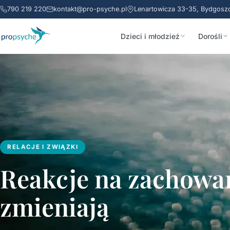
790 219 220
kontakt@pro-psyche.pl
Lenartowicza 33-35, Bydgosz
Dzieci i młodzież
Dorośli
RELACJE I ZWIĄZKI
Reakcje na zachowan
zmieniają