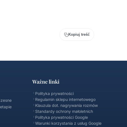
Kopiuj treść
Ważne linki
Polityka prywatności
Regulamin sklepu internetowego
czesne
Klauzula dot. nagrywania rozmów
 etapie
Standardy ochrony małoletnich
Polityka prywatności Google
Warunki korzystania z usług Google