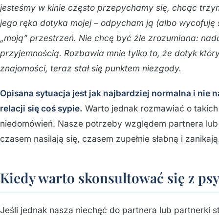
jesteśmy w kinie często przepychamy się, chcąc trzym
jego ręka dotyka mojej – odpycham ją (albo wycofuję s
„moją” przestrzeń. Nie chcę być źle zrozumiana: nad
przyjemnością. Rozbawia mnie tylko to, że dotyk któ
znajomości, teraz stał się punktem niezgody.
Opisana sytuacja jest jak najbardziej normalna i nie
relacji się coś sypie.
Warto jednak rozmawiać o takich
niedomówień. Nasze potrzeby względem partnera lub pa
czasem nasilają się, czasem zupełnie słabną i zanikają
Kiedy warto skonsultować się z ps
Jeśli jednak nasza niechęć do partnera lub partnerki st