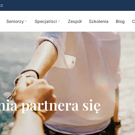
cz
Seniorzy
Specjaliści
Zespół
Szkolenia
Blog
C
ia partnera się