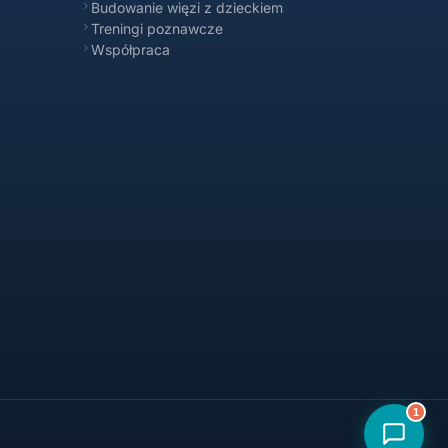
Online
Budowanie więzi z dzieckiem
Treningi poznawcze
Współpraca
1