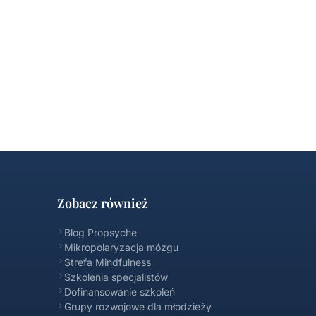
Zobacz również
Blog Propsyche
Mikropolaryzacja mózgu
Strefa Mindfulness
Szkolenia specjalistów
Dofinansowanie szkoleń
Propsyche FAQ
Grupy rozwojowe dla młodzieży