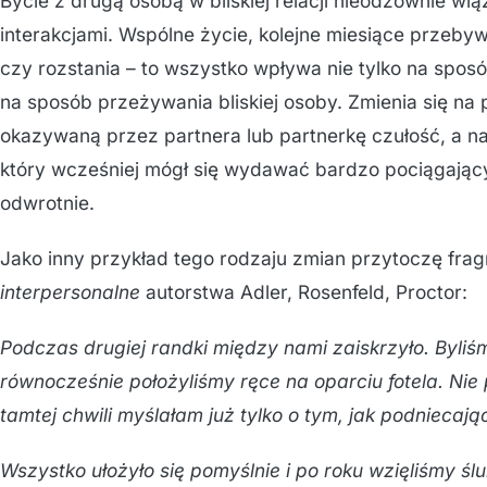
Bycie z drugą osobą w bliskiej relacji nieodzownie wią
interakcjami. Wspólne życie, kolejne miesiące przeby
czy rozstania – to wszystko wpływa nie tylko na spos
na sposób przeżywania bliskiej osoby. Zmienia się na
okazywaną przez partnera lub partnerkę czułość, a na
który wcześniej mógł się wydawać bardzo pociągający,
odwrotnie.
Jako inny przykład tego rodzaju zmian przytoczę frag
interpersonalne
autorstwa Adler, Rosenfeld, Proctor:
Podczas drugiej randki między nami zaiskrzyło. Byliśmy
równocześnie położyliśmy ręce na oparciu fotela. Ni
tamtej chwili myślałam już tylko o tym, jak podniecają
Wszystko ułożyło się pomyślnie i po roku wzięliśmy ślu