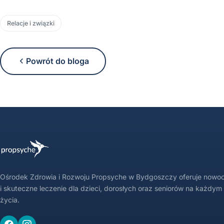
Relacje i związki
Powrót do bloga
Ośrodek Zdrowia i Rozwoju Propsyche w Bydgoszczy oferuje nowo
i skuteczne leczenie dla dzieci, dorosłych oraz seniorów na każdym
życia.