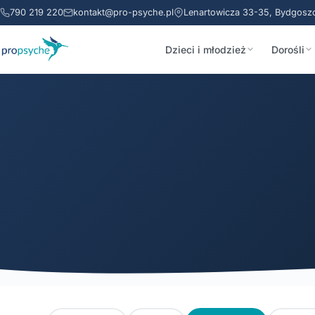
790 219 220
kontakt@pro-psyche.pl
Lenartowicza 33-35, Bydgosz
Dzieci i młodzież
Dorośli