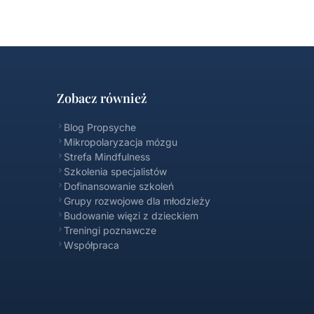
Zobacz również
Blog Propsyche
Mikropolaryzacja mózgu
Strefa Mindfulness
Szkolenia specjalistów
Dofinansowanie szkoleń
Propsyche FAQ
Grupy rozwojowe dla młodzieży
Online
Budowanie więzi z dzieckiem
Treningi poznawcze
Współpraca