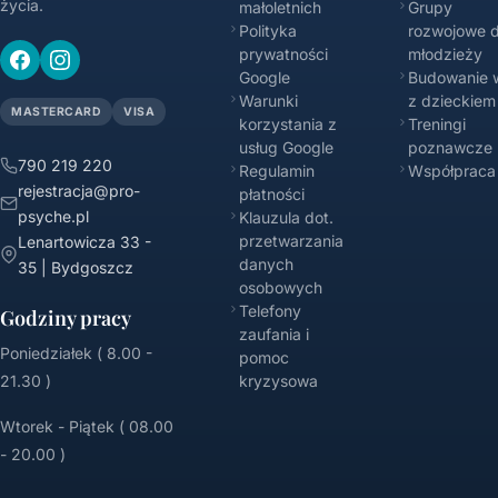
życia.
małoletnich
Grupy
Polityka
rozwojowe d
prywatności
młodzieży
Google
Budowanie w
Warunki
z dzieckiem
MASTERCARD
VISA
korzystania z
Treningi
usług Google
poznawcze
790 219 220
Regulamin
Współpraca
rejestracja@pro-
płatności
psyche.pl
Klauzula dot.
przetwarzania
Lenartowicza 33 -
danych
35 | Bydgoszcz
osobowych
Telefony
Godziny pracy
zaufania i
Poniedziałek ( 8.00 -
pomoc
21.30 )
kryzysowa
Wtorek - Piątek ( 08.00
- 20.00 )