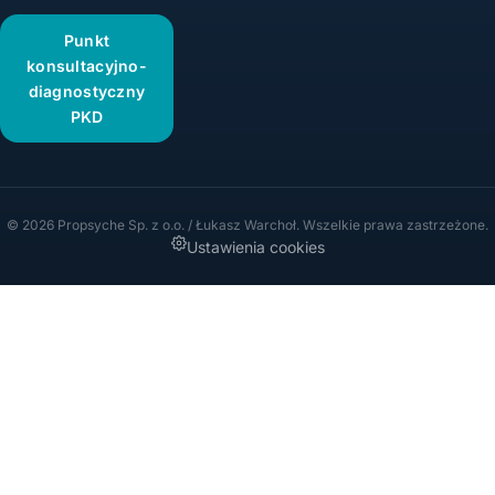
Punkt
konsultacyjno-
diagnostyczny
PKD
© 2026 Propsyche Sp. z o.o. / Łukasz Warchoł. Wszelkie prawa zastrzeżone.
Ustawienia cookies