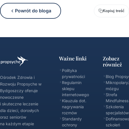
Powrót do bloga
Kopiuj treść
Ważne linki
Zobacz
również
Polityka
prywatności
Blog Propsy
Ośrodek Zdrowia i
Regulamin
Mikropolary
Rozwoju Propsyche w
sklepu
mózgu
Bydgoszczy oferuje
internetowego
Strefa
nowoczesne
Klauzula dot.
Mindfulness
i skuteczne leczenie
nagrywania
Szkolenia
dla dzieci, dorosłych
rozmów
specjalistów
oraz seniorów
Standardy
Dofinansowa
na każdym etapie
ochrony
szkoleń