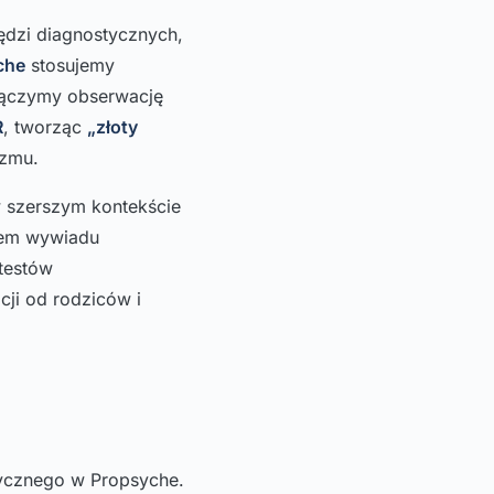
ędzi diagnostycznych,
che
stosujemy
łączymy obserwację
R
, tworząc
„złoty
yzmu.
w szerszym kontekście
iem wywiadu
testów
cji od rodziców i
ycznego w Propsyche.