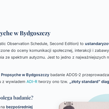
yche w Bydgoszczy
tic Observation Schedule, Second Edition) to
ustandaryzo
one do oceny komunikacji społecznej, interakcji i zabawy
ia ze spektrum autyzmu. Jest to jedno z najważniejszych 
 Propsyche w Bydgoszczy
badanie ADOS-2 przeprowadz
iu z wywiadem
ADI-R
tworzy ono tzw.
„złoty standard” dia
olega badanie?
 na
bezpośredniej