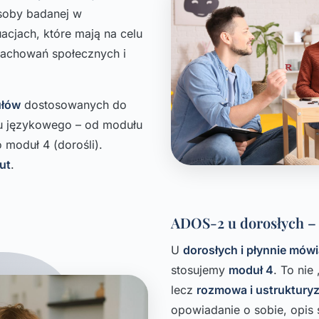
oby badanej w
acjach, które mają na celu
zachowań społecznych i
ułów
dostosowanych do
u językowego – od modułu
 moduł 4 (dorośli).
ut
.
ADOS-2 u dorosłych –
U
dorosłych i płynnie mów
stosujemy
moduł 4
. To nie
lecz
rozmowa i ustruktury
opowiadanie o sobie, opis 