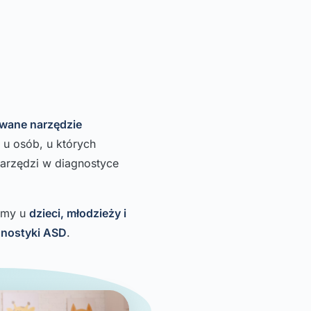
wane narzędzie
 u osób, u których
narzędzi w diagnostyce
amy u
dzieci, młodzieży i
gnostyki ASD
.