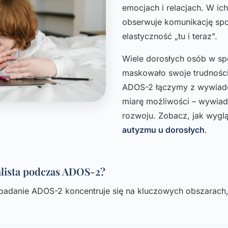
emocjach i relacjach. W ich
obserwuje komunikację spo
elastyczność „tu i teraz".
Wiele dorosłych osób w sp
maskowało swoje trudności
ADOS-2 łączymy z wywiade
miarę możliwości – wywi
rozwoju. Zobacz, jak wyg
autyzmu u dorosłych
.
alista podczas ADOS-2?
adanie ADOS-2 koncentruje się na kluczowych obszarac