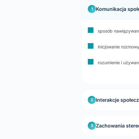
Komunikacja społ
1
sposób nawiązywani
inicjowanie rozmowy 
rozumienie i używani
Interakcje społec
2
Zachowania ster
3