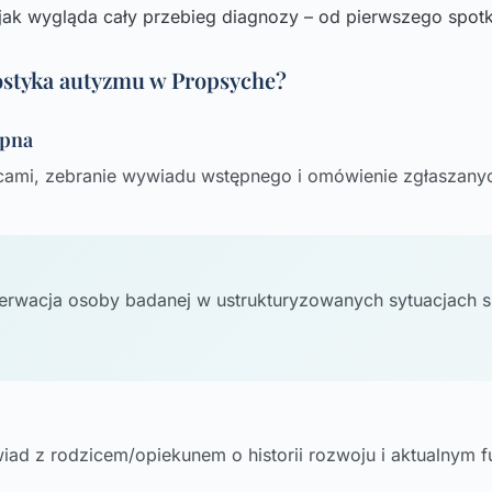
jak wygląda cały przebieg diagnozy – od pierwszego spotka
ostyka autyzmu w Propsyche?
ępna
cami, zebranie wywiadu wstępnego i omówienie zgłaszanyc
erwacja osoby badanej w ustrukturyzowanych sytuacjach 
d z rodzicem/opiekunem o historii rozwoju i aktualnym f