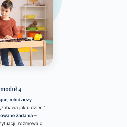
 moduł 4
iącej młodzieży
 „zabawa jak u dzieci",
zowane zadania
–
sytuacji, rozmowa o