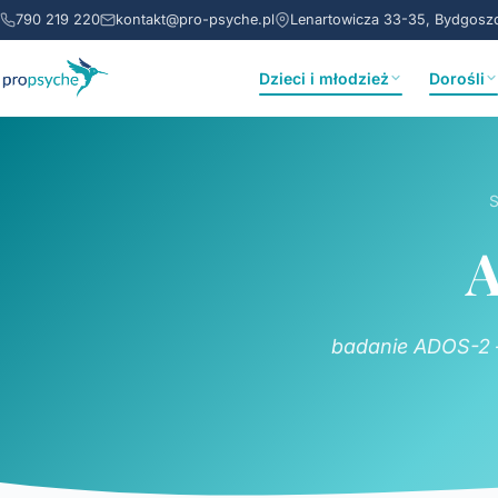
790 219 220
kontakt@pro-psyche.pl
Lenartowicza 33-35, Bydgosz
Dzieci i młodzież
Dorośli
S
A
badanie ADOS-2 – 