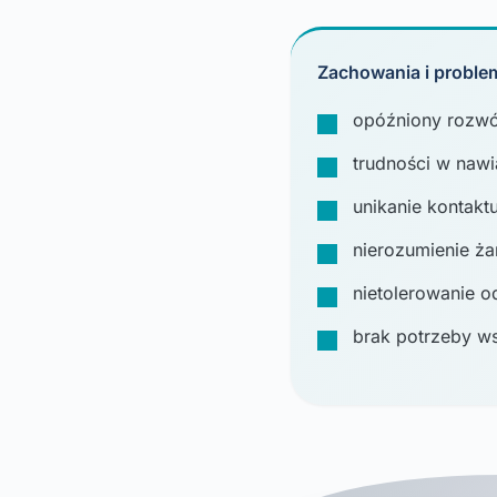
Zachowania i problem
opóźniony rozwó
trudności w nawi
unikanie kontak
nierozumienie żar
nietolerowanie o
brak potrzeby ws