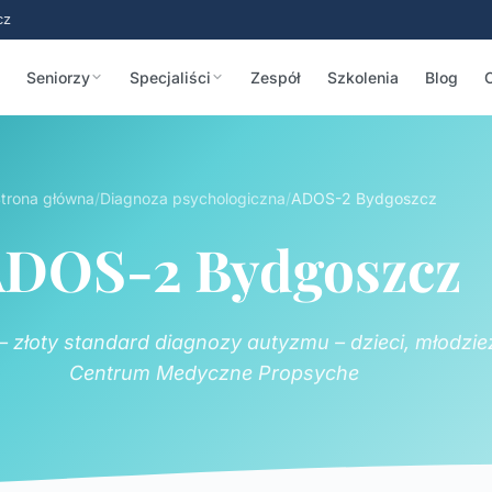
cz
Seniorzy
Specjaliści
Zespół
Szkolenia
Blog
trona główna
/
Diagnoza psychologiczna
/
ADOS-2 Bydgoszcz
DOS-2 Bydgoszcz
złoty standard diagnozy autyzmu – dzieci, młodzież 
Centrum Medyczne Propsyche