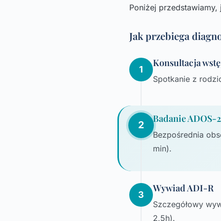
Poniżej przedstawiamy, 
Jak przebiega diagn
Konsultacja wst
1
Spotkanie z rodzi
Badanie ADOS-2
2
Bezpośrednia obs
min).
Wywiad ADI-R
3
Szczegółowy wywia
2,5h).