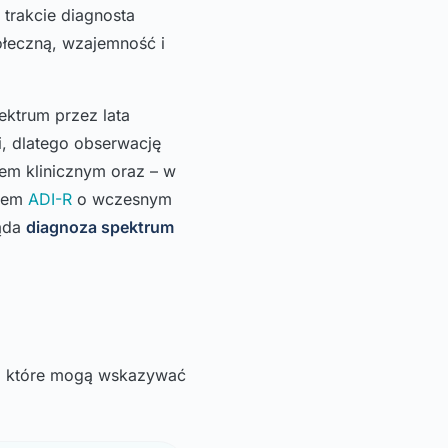
 trakcie diagnosta
łeczną, wzajemność i
ektrum przez lata
, dlatego obserwację
m klinicznym oraz – w
adem
ADI-R
o wczesnym
ląda
diagnoza spektrum
h, które mogą wskazywać