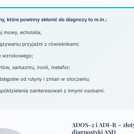
y, które powinny skłonić do diagnozy to m.in.:
j mowy, echolalia;
ązywaniu przyjaźni z rówieśnikami;
tu wzrokowego;
tów, sarkazmu, ironii, metafor;
dstępstw od rutyny i zmian w otoczeniu;
półdzielenia zainteresowań z innymi osobami.
ADOS-2 i ADI-R – złot
diagnostyki ASD