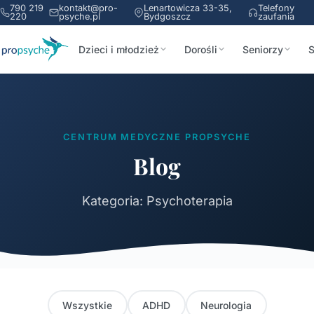
790 219
kontakt@pro-
Lenartowicza 33-35,
Telefony
220
psyche.pl
Bydgoszcz
zaufania
Dzieci i młodzież
Dorośli
Seniorzy
S
CENTRUM MEDYCZNE PROPSYCHE
Blog
Kategoria: Psychoterapia
Wszystkie
ADHD
Neurologia