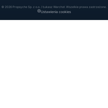
© 2026 Propsyche Sp. z o.o. / Łukasz Warchoł. Wszelkie prawa zastrzeżone.
Ustawienia cookies