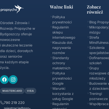
Ważne linki
Zobacz
również
Polityka
prywatności
Blog Propsy
Ośrodek Zdrowia i
Regulamin
Mikropolary
Rozwoju Propsyche w
sklepu
mózgu
Bydgoszczy oferuje
internetowego
Strefa
nowoczesne
Klauzula dot.
Mindfulness
i skuteczne leczenie
nagrywania
Szkolenia
dla dzieci, dorosłych
rozmów
specjalistów
oraz seniorów
Standardy
Dofinansowa
na każdym etapie
ochrony
szkoleń
życia.
małoletnich
Grupy
Polityka
rozwojowe d
prywatności
młodzieży
Google
Budowanie w
Warunki
z dzieckiem
MASTERCARD
VISA
korzystania z
Treningi
usług Google
poznawcze
790 219 220
Regulamin
Współpraca
rejestracja@pro-
płatności