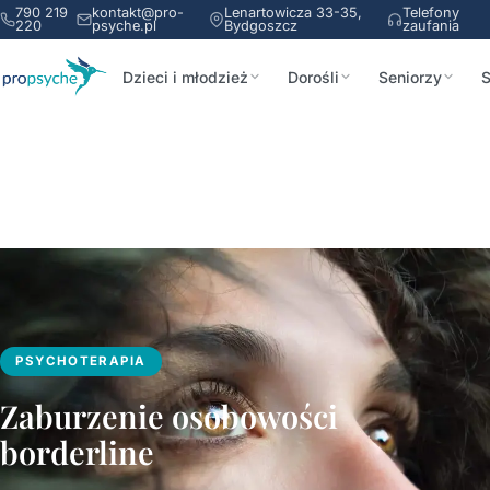
790 219
kontakt@pro-
Lenartowicza 33-35,
Telefony
220
psyche.pl
Bydgoszcz
zaufania
Dzieci i młodzież
Dorośli
Seniorzy
S
PSYCHOTERAPIA
Zaburzenie osobowości
borderline