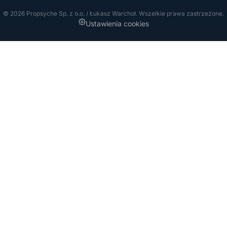
© 2026 Propsyche Sp. z o.o. / Łukasz Warchoł. Wszelkie prawa zastrzeżone.
Ustawienia cookies