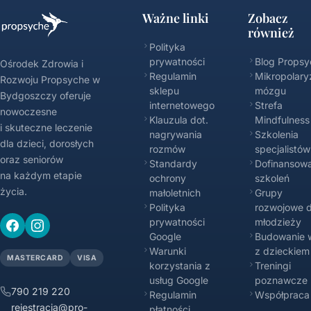
Ważne linki
Zobacz
również
Polityka
prywatności
Blog Propsy
Ośrodek Zdrowia i
Regulamin
Mikropolary
Rozwoju Propsyche w
sklepu
mózgu
Bydgoszczy oferuje
internetowego
Strefa
nowoczesne
Klauzula dot.
Mindfulness
i skuteczne leczenie
nagrywania
Szkolenia
dla dzieci, dorosłych
rozmów
specjalistów
oraz seniorów
Standardy
Dofinansowa
na każdym etapie
ochrony
szkoleń
życia.
małoletnich
Grupy
Polityka
rozwojowe d
prywatności
młodzieży
Google
Budowanie w
Warunki
z dzieckiem
MASTERCARD
VISA
korzystania z
Treningi
usług Google
poznawcze
790 219 220
Regulamin
Współpraca
rejestracja@pro-
płatności