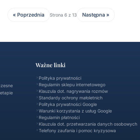
« Poprzednia
Następna »
Strona 6 z 13
Ważne linki
Polityka prywatności
Regulamin sklepu internetowego
czesne
Klauzula dot. nagrywania rozmów
 etapie
Standardy ochrony małoletnich
Polityka prywatności Google
Warunki korzystania z usług Google
Regulamin płatności
Klauzula dot. przetwarzania danych osobowych
Telefony zaufania i pomoc kryzysowa