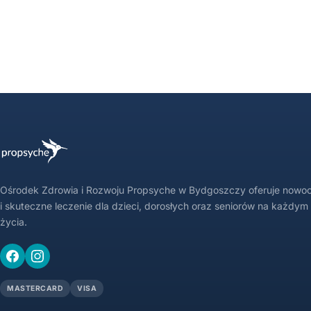
Ośrodek Zdrowia i Rozwoju Propsyche w Bydgoszczy oferuje nowo
i skuteczne leczenie dla dzieci, dorosłych oraz seniorów na każdym
życia.
MASTERCARD
VISA