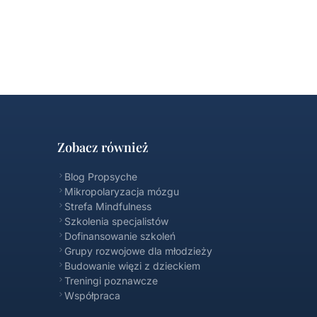
Zobacz również
Blog Propsyche
Mikropolaryzacja mózgu
Strefa Mindfulness
Szkolenia specjalistów
Dofinansowanie szkoleń
Propsyche FAQ
Grupy rozwojowe dla młodzieży
Online
Budowanie więzi z dzieckiem
Treningi poznawcze
Współpraca