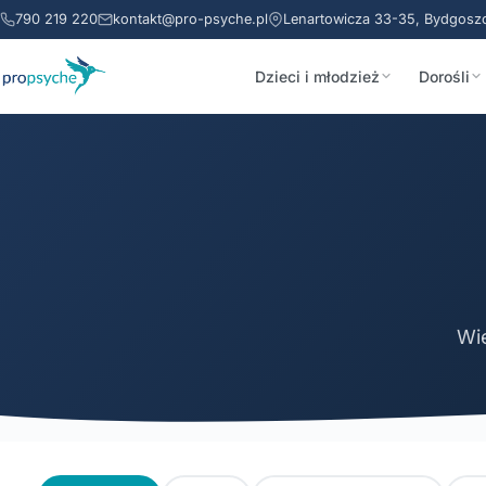
790 219 220
kontakt@pro-psyche.pl
Lenartowicza 33-35, Bydgosz
Dzieci i młodzież
Dorośli
Wie