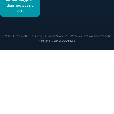
diagnostyczny
PKD
© 2026 Propsyche Sp. z o.o. / Łukasz Warchoł. Wszelkie prawa zastrzeżone.
Ustawienia cookies