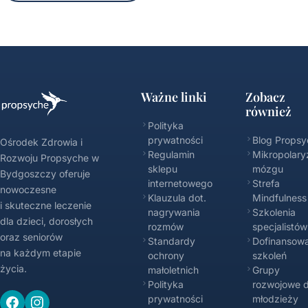
Ważne linki
Zobacz
również
Polityka
prywatności
Blog Propsy
Ośrodek Zdrowia i
Regulamin
Mikropolary
Rozwoju Propsyche w
sklepu
mózgu
Bydgoszczy oferuje
internetowego
Strefa
nowoczesne
Klauzula dot.
Mindfulness
i skuteczne leczenie
nagrywania
Szkolenia
dla dzieci, dorosłych
rozmów
specjalistów
oraz seniorów
Standardy
Dofinansowa
na każdym etapie
ochrony
szkoleń
życia.
małoletnich
Grupy
Polityka
rozwojowe d
prywatności
młodzieży