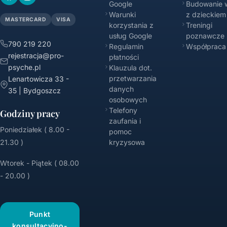
Google
Budowanie w
Warunki
z dzieckiem
MASTERCARD
VISA
korzystania z
Treningi
usług Google
poznawcze
790 219 220
Regulamin
Współpraca
rejestracja@pro-
płatności
psyche.pl
Klauzula dot.
przetwarzania
Lenartowicza 33 -
danych
35 | Bydgoszcz
osobowych
Telefony
Godziny pracy
zaufania i
Poniedziałek ( 8.00 -
pomoc
21.30 )
kryzysowa
Wtorek - Piątek ( 08.00
- 20.00 )
Punkt
konsultacyjno-