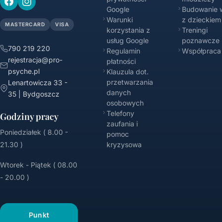
Google
Budowanie w
Warunki
z dzieckiem
MASTERCARD
VISA
korzystania z
Treningi
usług Google
poznawcze
790 219 220
Regulamin
Współpraca
rejestracja@pro-
płatności
psyche.pl
Klauzula dot.
przetwarzania
Lenartowicza 33 -
danych
35 | Bydgoszcz
osobowych
Telefony
Godziny pracy
zaufania i
Poniedziałek ( 8.00 -
pomoc
21.30 )
kryzysowa
Wtorek - Piątek ( 08.00
- 20.00 )
Punkt