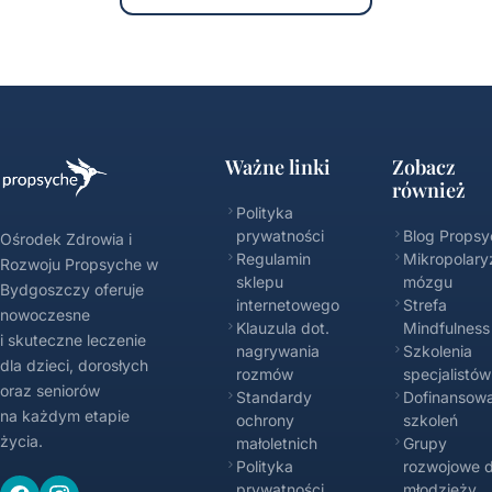
Ważne linki
Zobacz
również
Polityka
prywatności
Blog Propsy
Ośrodek Zdrowia i
Regulamin
Mikropolary
Rozwoju Propsyche w
sklepu
mózgu
Bydgoszczy oferuje
internetowego
Strefa
nowoczesne
Klauzula dot.
Mindfulness
i skuteczne leczenie
nagrywania
Szkolenia
dla dzieci, dorosłych
rozmów
specjalistów
oraz seniorów
Standardy
Dofinansowa
na każdym etapie
ochrony
szkoleń
życia.
małoletnich
Grupy
Polityka
rozwojowe d
prywatności
młodzieży