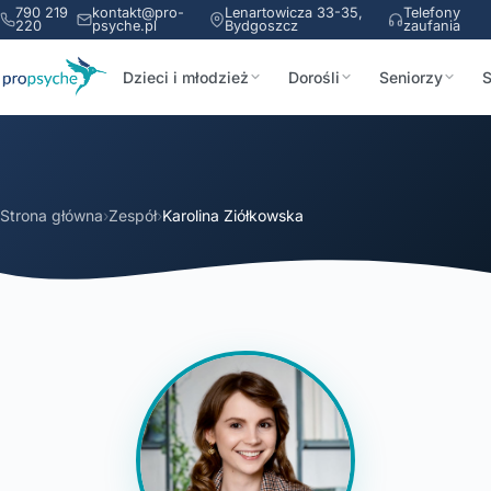
790 219
kontakt@pro-
Lenartowicza 33-35,
Telefony
220
psyche.pl
Bydgoszcz
zaufania
Dzieci i młodzież
Dorośli
Seniorzy
S
Strona główna
›
Zespół
›
Karolina Ziółkowska