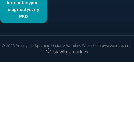
konsultacyjno-
diagnostyczny
PKD
© 2026 Propsyche Sp. z o.o. / Łukasz Warchoł. Wszelkie prawa zastrzeżone.
Ustawienia cookies