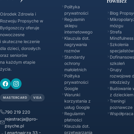
również
Polityka
prywatności
Blog Propsy
Ośrodek Zdrowia i
Regulamin
Mikropolary
Rozwoju Propsyche w
sklepu
mózgu
Bydgoszczy oferuje
internetowego
Strefa
nowoczesne
Klauzula dot.
Mindfulness
i skuteczne leczenie
nagrywania
Szkolenia
dla dzieci, dorosłych
rozmów
specjalistów
oraz seniorów
Standardy
Dofinansowa
na każdym etapie
ochrony
szkoleń
życia.
małoletnich
Grupy
Polityka
rozwojowe d
prywatności
młodzieży
Google
Budowanie w
Warunki
z dzieckiem
MASTERCARD
VISA
korzystania z
Treningi
usług Google
poznawcze
790 219 220
Regulamin
Współpraca
rejestracja@pro-
płatności
psyche.pl
Klauzula dot.
przetwarzania
Lenartowicza 33 -