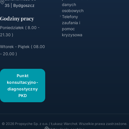
danych
35 | Bydgoszcz
osobowych
Telefony
Godziny pracy
zaufania i
Poniedziałek ( 8.00 -
pomoc
21.30 )
kryzysowa
Wtorek - Piątek ( 08.00
- 20.00 )
Punkt
konsultacyjno-
diagnostyczny
PKD
© 2026 Propsyche Sp. z o.o. / Łukasz Warchoł. Wszelkie prawa zastrzeżone.