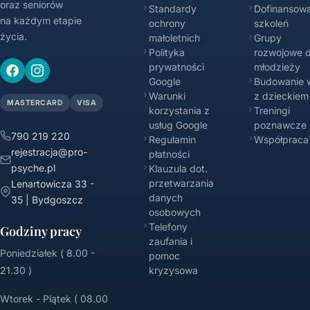
oraz seniorów
Standardy
Dofinansowa
na każdym etapie
ochrony
szkoleń
życia.
małoletnich
Grupy
Polityka
rozwojowe d
prywatności
młodzieży
Google
Budowanie w
Warunki
z dzieckiem
MASTERCARD
VISA
korzystania z
Treningi
usług Google
poznawcze
790 219 220
Regulamin
Współpraca
rejestracja@pro-
płatności
psyche.pl
Klauzula dot.
przetwarzania
Lenartowicza 33 -
danych
35 | Bydgoszcz
osobowych
Telefony
Godziny pracy
zaufania i
Poniedziałek ( 8.00 -
pomoc
21.30 )
kryzysowa
Wtorek - Piątek ( 08.00