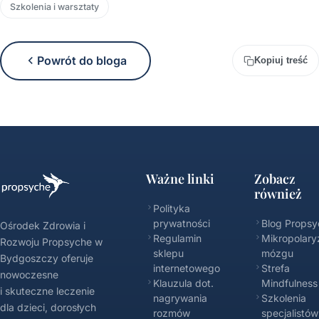
Szkolenia i warsztaty
Powrót do bloga
Kopiuj treść
Ważne linki
Zobacz
również
Polityka
prywatności
Blog Propsy
Ośrodek Zdrowia i
Regulamin
Mikropolary
Rozwoju Propsyche w
sklepu
mózgu
Bydgoszczy oferuje
internetowego
Strefa
nowoczesne
Klauzula dot.
Mindfulness
i skuteczne leczenie
nagrywania
Szkolenia
dla dzieci, dorosłych
rozmów
specjalistów