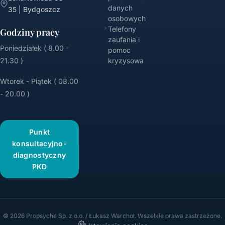
danych
35 | Bydgoszcz
osobowych
Telefony
Godziny pracy
zaufania i
Poniedziałek ( 8.00 -
pomoc
21.30 )
kryzysowa
Wtorek - Piątek ( 08.00
- 20.00 )
Punkt
konsultacyjno-
diagnostyczny
PKD
© 2026 Propsyche Sp. z o.o. / Łukasz Warchoł. Wszelkie prawa zastrzeżone.