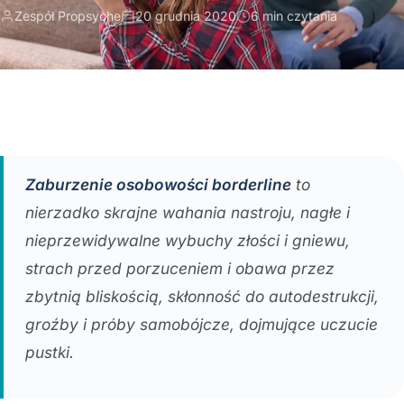
Zespół Propsyche
20 grudnia 2020
6 min czytania
Zaburzenie osobowości borderline
to
nierzadko skrajne wahania nastroju, nagłe i
nieprzewidywalne wybuchy złości i gniewu,
strach przed porzuceniem i obawa przez
zbytnią bliskością, skłonność do autodestrukcji,
groźby i próby samobójcze, dojmujące uczucie
pustki.