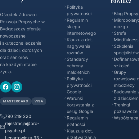
również
Polityka
prywatności
Blog Propsy
Ośrodek Zdrowia i
Regulamin
Mikropolary
Rozwoju Propsyche w
sklepu
mózgu
Bydgoszczy oferuje
internetowego
Strefa
nowoczesne
Klauzula dot.
Mindfulness
i skuteczne leczenie
nagrywania
Szkolenia
dla dzieci, dorosłych
rozmów
specjalistów
oraz seniorów
Standardy
Dofinansowa
na każdym etapie
ochrony
szkoleń
życia.
małoletnich
Grupy
Polityka
rozwojowe d
prywatności
młodzieży
Google
Budowanie w
Warunki
z dzieckiem
MASTERCARD
VISA
korzystania z
Treningi
usług Google
poznawcze
790 219 220
Regulamin
Współpraca
rejestracja@pro-
płatności
psyche.pl
Klauzula dot.
przetwarzania
Lenartowicza 33 -