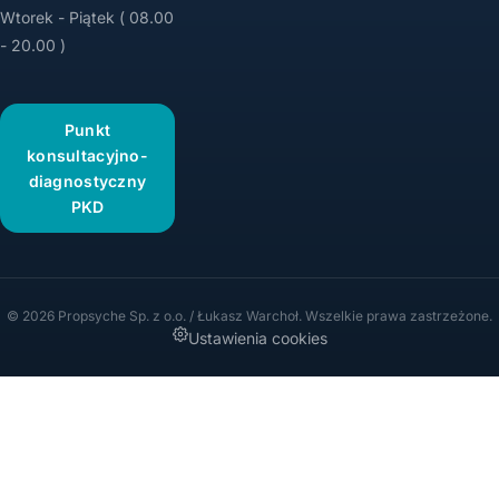
Wtorek - Piątek ( 08.00
- 20.00 )
Punkt
konsultacyjno-
diagnostyczny
PKD
© 2026 Propsyche Sp. z o.o. / Łukasz Warchoł. Wszelkie prawa zastrzeżone.
Ustawienia cookies