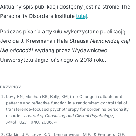
Aktualny spis publikacji dostępny jest na stronie The
Personality Disorders Institute
tutaj
.
Podczas pisania artykułu wykorzystano publikację
Jerolda J. Kreismana i Hala Strausa
Nienawidzę cię!
Nie odchodź!
wydaną przez Wydawnictwo
Uniwersytetu Jagiellońskiego w 2018 roku.
Footnotes
Levy KN, Meehan KB, Kelly, KM, i in.: Change in attachment
patterns and reflective function in a randomized control trial of
transference-focused psychotherapy for borderline personality
disorder.
Journal of Consulting and Clinical Psychology
,
74
(6):1027-1040, 2006.
↩
Clarkin, J.F., Levy, K.N., Lenzenweger, M.F., & Kernberg, O.F.