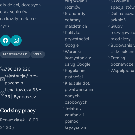
nagrywania
Szkolenia
dla dzieci, dorosłych
rozmów
specjalistów
oraz seniorów
Standardy
Dofinansowa
na każdym etapie
ochrony
szkoleń
życia.
małoletnich
Grupy
Polityka
rozwojowe d
prywatności
młodzieży
Google
Budowanie w
Warunki
z dzieckiem
MASTERCARD
VISA
korzystania z
Treningi
usług Google
poznawcze
790 219 220
Regulamin
Współpraca
rejestracja@pro-
płatności
psyche.pl
Klauzula dot.
przetwarzania
Lenartowicza 33 -
danych
35 | Bydgoszcz
osobowych
Telefony
Godziny pracy
zaufania i
Poniedziałek ( 8.00 -
pomoc
21.30 )
kryzysowa