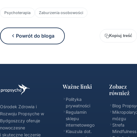
Psychoterapia
Zaburzenia osobowości
Powrót do bloga
Kopiuj treść
Ważne linki
Zobacz
również
Polityka
prywatności
Blog Propsy
Ośrodek Zdrowia i
Regulamin
Mikropolary
Rozwoju Propsyche w
sklepu
mózgu
Bydgoszczy oferuje
internetowego
Strefa
nowoczesne
Klauzula dot.
Mindfulness
i skuteczne leczenie