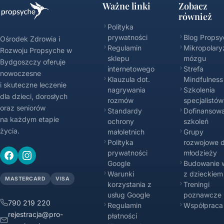
Ważne linki
Zobacz
również
Polityka
prywatności
Blog Propsy
Ośrodek Zdrowia i
Regulamin
Mikropolary
Rozwoju Propsyche w
sklepu
mózgu
Bydgoszczy oferuje
internetowego
Strefa
nowoczesne
Klauzula dot.
Mindfulness
i skuteczne leczenie
nagrywania
Szkolenia
dla dzieci, dorosłych
rozmów
specjalistów
oraz seniorów
Standardy
Dofinansowa
na każdym etapie
ochrony
szkoleń
życia.
małoletnich
Grupy
Polityka
rozwojowe d
prywatności
młodzieży
Google
Budowanie w
Warunki
z dzieckiem
MASTERCARD
VISA
korzystania z
Treningi
usług Google
poznawcze
790 219 220
Regulamin
Współpraca
rejestracja@pro-
płatności