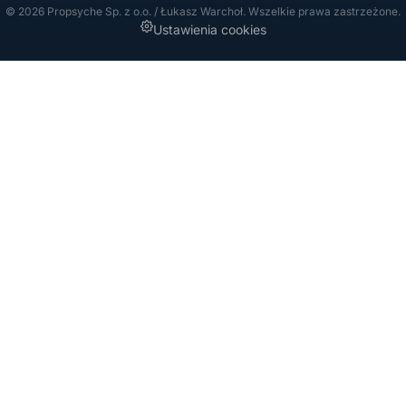
© 2026 Propsyche Sp. z o.o. / Łukasz Warchoł. Wszelkie prawa zastrzeżone.
Ustawienia cookies