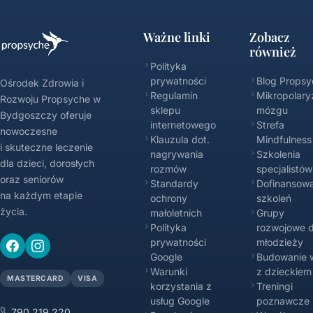
Ważne linki
Zobacz
również
Polityka
prywatności
Blog Propsy
Ośrodek Zdrowia i
Regulamin
Mikropolary
Rozwoju Propsyche w
sklepu
mózgu
Bydgoszczy oferuje
internetowego
Strefa
nowoczesne
Klauzula dot.
Mindfulness
i skuteczne leczenie
nagrywania
Szkolenia
dla dzieci, dorosłych
rozmów
specjalistów
oraz seniorów
Standardy
Dofinansowa
na każdym etapie
ochrony
szkoleń
życia.
małoletnich
Grupy
Polityka
rozwojowe d
prywatności
młodzieży
Google
Budowanie w
Warunki
z dzieckiem
MASTERCARD
VISA
korzystania z
Treningi
usług Google
poznawcze
790 219 220