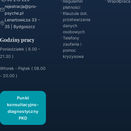
Regulamin
Współpraca
rejestracja@pro-
płatności
psyche.pl
Klauzula dot.
przetwarzania
Lenartowicza 33 -
danych
35 | Bydgoszcz
osobowych
Telefony
Godziny pracy
zaufania i
Poniedziałek ( 8.00 -
pomoc
21.30 )
kryzysowa
Wtorek - Piątek ( 08.00
- 20.00 )
Punkt
konsultacyjno-
diagnostyczny
PKD