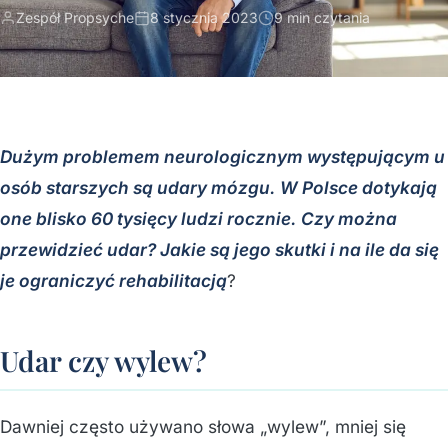
Zespół Propsyche
8 stycznia 2023
9 min czytania
Dużym problemem neurologicznym występującym u
osób starszych są udary mózgu. W Polsce dotykają
one blisko 60 tysięcy ludzi rocznie. Czy można
przewidzieć udar? Jakie są jego skutki i na ile da się
je ograniczyć rehabilitacją
?
Udar czy wylew?
Dawniej często używano słowa „wylew”, mniej się