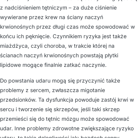
z nadciśnieniem tętniczym – za duże ciśnienie
wywierane przez krew na ściany naczyń
krwionośnych przez długi czas może spowodować w
końcu ich pęknięcie. Czynnikiem ryzyka jest także
miażdżyca, czyli choroba, w trakcie której na
ścianach naczyń krwionośnych powstają płytki
lipidowe mogące finalnie zatkać naczynie.
Do powstania udaru mogą się przyczynić także
problemy z sercem, zwłaszcza migotanie
przedsionków. Ta dysfunkcja powoduje zastój krwi w
sercu i tworzenie się skrzepów, jeśli taki skrzep
przemieści się do tętnic mózgu może spowodować
udar. Inne problemy zdrowotne zwiększające ryzyko
udaru, to takie dolegliwości jak: bezdech senny,