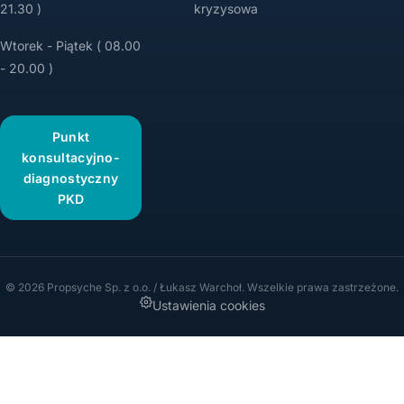
21.30 )
kryzysowa
Wtorek - Piątek ( 08.00
- 20.00 )
Punkt
konsultacyjno-
diagnostyczny
PKD
© 2026 Propsyche Sp. z o.o. / Łukasz Warchoł. Wszelkie prawa zastrzeżone.
Ustawienia cookies