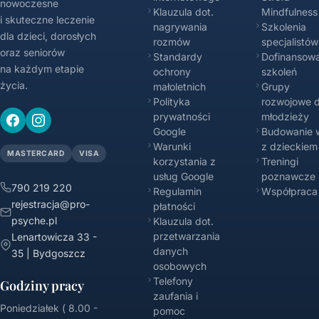
nowoczesne
Klauzula dot.
Mindfulness
i skuteczne leczenie
nagrywania
Szkolenia
dla dzieci, dorosłych
rozmów
specjalistów
oraz seniorów
Standardy
Dofinansowa
na każdym etapie
ochrony
szkoleń
życia.
małoletnich
Grupy
Polityka
rozwojowe d
prywatności
młodzieży
Google
Budowanie w
Warunki
z dzieckiem
MASTERCARD
VISA
korzystania z
Treningi
usług Google
poznawcze
790 219 220
Regulamin
Współpraca
rejestracja@pro-
płatności
psyche.pl
Klauzula dot.
przetwarzania
Lenartowicza 33 -
danych
35 | Bydgoszcz
osobowych
Telefony
Godziny pracy
zaufania i
Poniedziałek ( 8.00 -
pomoc