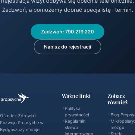
Rejestracja wizyt odbywa się obecnie telefonicznie.
Zadzwoń, a pomożemy dobrać specjalistę i termin.
Zadzwoń: 790 219 220
Napisz do rejestracji
Ważne linki
Zobacz
również
Polityka
prywatności
Blog Propsy
Ośrodek Zdrowia i
Regulamin
Mikropolary
Rozwoju Propsyche w
sklepu
mózgu
Bydgoszczy oferuje
internetowego
Strefa