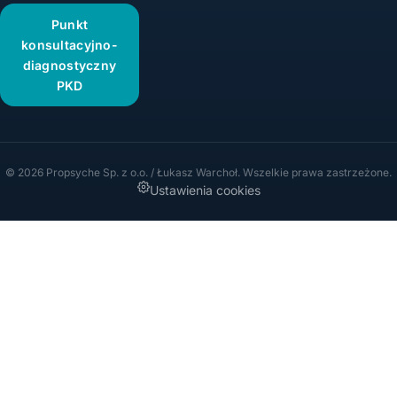
Punkt
konsultacyjno-
diagnostyczny
PKD
© 2026 Propsyche Sp. z o.o. / Łukasz Warchoł. Wszelkie prawa zastrzeżone.
Ustawienia cookies