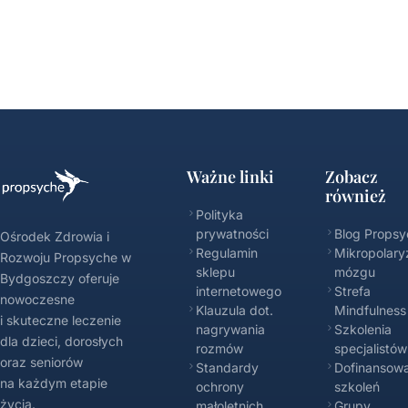
Ważne linki
Zobacz
również
Polityka
prywatności
Blog Propsy
Ośrodek Zdrowia i
Regulamin
Mikropolary
Rozwoju Propsyche w
sklepu
mózgu
Bydgoszczy oferuje
internetowego
Strefa
nowoczesne
Klauzula dot.
Mindfulness
i skuteczne leczenie
nagrywania
Szkolenia
dla dzieci, dorosłych
rozmów
specjalistów
oraz seniorów
Standardy
Dofinansowa
na każdym etapie
ochrony
szkoleń
życia.
małoletnich
Grupy