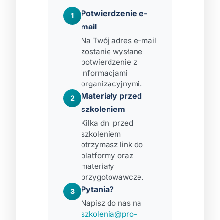
Potwierdzenie e-
1
mail
Na Twój adres e-mail
zostanie wysłane
potwierdzenie z
informacjami
organizacyjnymi.
Materiały przed
2
szkoleniem
Kilka dni przed
szkoleniem
otrzymasz link do
platformy oraz
materiały
przygotowawcze.
Pytania?
3
Napisz do nas na
szkolenia@pro-