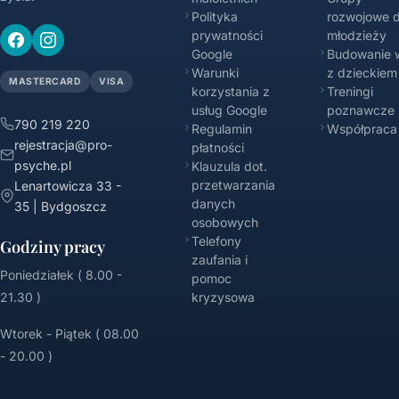
Polityka
rozwojowe d
prywatności
młodzieży
Google
Budowanie w
Warunki
z dzieckiem
MASTERCARD
VISA
korzystania z
Treningi
usług Google
poznawcze
790 219 220
Regulamin
Współpraca
rejestracja@pro-
płatności
psyche.pl
Klauzula dot.
przetwarzania
Lenartowicza 33 -
danych
35 | Bydgoszcz
osobowych
Telefony
Godziny pracy
zaufania i
Poniedziałek ( 8.00 -
pomoc
21.30 )
kryzysowa
Wtorek - Piątek ( 08.00
- 20.00 )