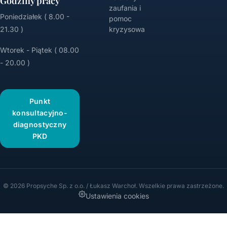
Godziny pracy
zaufania i
Poniedziałek ( 8.00 -
pomoc
21.30 )
kryzysowa
Wtorek - Piątek ( 08.00
- 20.00 )
Punkt
konsultacyjno-
diagnostyczny
PKD
© 2026 Propsyche Sp. z o.o. / Łukasz Warchoł. Wszelkie prawa zastrzeżone.
Ustawienia cookies