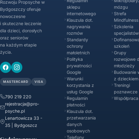
Regulamin
Mikropolary
Rozwoju Propsyche w
sklepu
mózgu
Bydgoszczy oferuje
internetowego
Strefa
nowoczesne
Klauzula dot.
Mindfulness
i skuteczne leczenie
nagrywania
Szkolenia
dla dzieci, dorosłych
rozmów
specjalistów
oraz seniorów
Standardy
Dofinansowa
na każdym etapie
ochrony
szkoleń
życia.
małoletnich
Grupy
Polityka
rozwojowe d
prywatności
młodzieży
Google
Budowanie w
Warunki
z dzieckiem
MASTERCARD
VISA
korzystania z
Treningi
usług Google
poznawcze
790 219 220
Regulamin
Współpraca
rejestracja@pro-
płatności
psyche.pl
Klauzula dot.
przetwarzania
Lenartowicza 33 -
danych
35 | Bydgoszcz
osobowych
Telefony