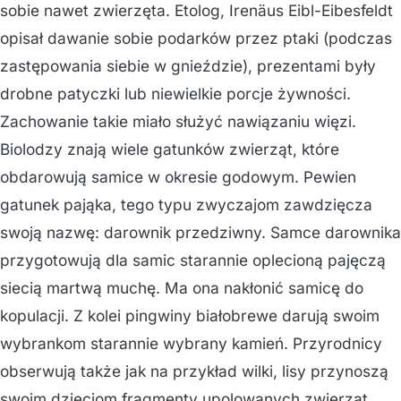
sobie nawet zwierzęta. Etolog, Irenäus Eibl-Eibesfeldt
opisał dawanie sobie podarków przez ptaki (podczas
zastępowania siebie w gnieździe), prezentami były
drobne patyczki lub niewielkie porcje żywności.
Zachowanie takie miało służyć nawiązaniu więzi.
Biolodzy znają wiele gatunków zwierząt, które
obdarowują samice w okresie godowym. Pewien
gatunek pająka, tego typu zwyczajom zawdzięcza
swoją nazwę: darownik przedziwny. Samce darownika
przygotowują dla samic starannie oplecioną pajęczą
siecią martwą muchę. Ma ona nakłonić samicę do
kopulacji. Z kolei pingwiny białobrewe darują swoim
wybrankom starannie wybrany kamień. Przyrodnicy
obserwują także jak na przykład wilki, lisy przynoszą
swoim dzieciom fragmenty upolowanych zwierząt,