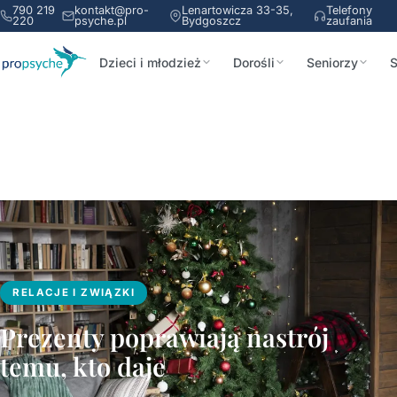
790 219
kontakt@pro-
Lenartowicza 33-35,
Telefony
220
psyche.pl
Bydgoszcz
zaufania
Dzieci i młodzież
Dorośli
Seniorzy
S
RELACJE I ZWIĄZKI
Prezenty poprawiają nastrój
temu, kto daje