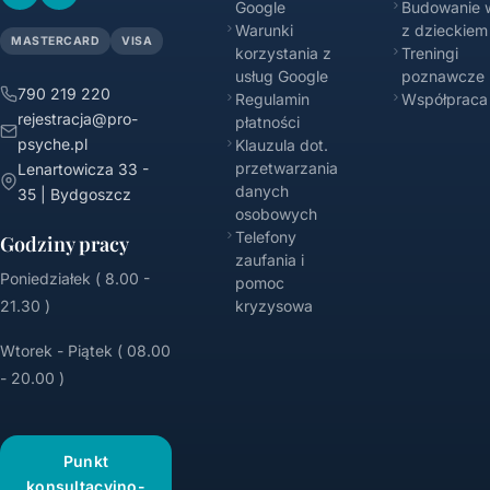
Google
Budowanie w
Warunki
z dzieckiem
MASTERCARD
VISA
korzystania z
Treningi
usług Google
poznawcze
790 219 220
Regulamin
Współpraca
rejestracja@pro-
płatności
psyche.pl
Klauzula dot.
przetwarzania
Lenartowicza 33 -
danych
35 | Bydgoszcz
osobowych
Telefony
Godziny pracy
zaufania i
Poniedziałek ( 8.00 -
pomoc
21.30 )
kryzysowa
Wtorek - Piątek ( 08.00
- 20.00 )
Punkt
konsultacyjno-