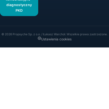
diagnostyczny
PKD
© 2026 Propsyche Sp. z o.o. / Łukasz Warchoł. Wszelkie prawa zastrzeżone.
Ustawienia cookies