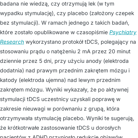
badana nie wiedzą, czy otrzymują lek (w tym
wypadku stymulację), czy placebo (założony czepek
bez stymulacji). W ramach jednego z takich badań,
które zostało opublikowane w czasopiśmie
Psychiatry
Research
wykorzystano protokół tDCS, polegający na
stosowaniu prądu o natężeniu 2 mA przez 20 minut
dziennie przez 5 dni, przy użyciu anody (elektroda
dodatnia) nad prawym przednim zakrętem mózgu i
katody (elektroda ujemna) nad lewym przednim
zakrętem mózgu. Wyniki wykazały, że po aktywnej
stymulacji tDCS uczestnicy uzyskali poprawę w
zakresie nieuwagi w porównaniu z grupą, która
otrzymywała stymulację placebo. Wyniki te sugerują,
że krótkotrwałe zastosowanie tDCS u dorosłych
pacjentów z ADHD przyniosło redukcję objawów,