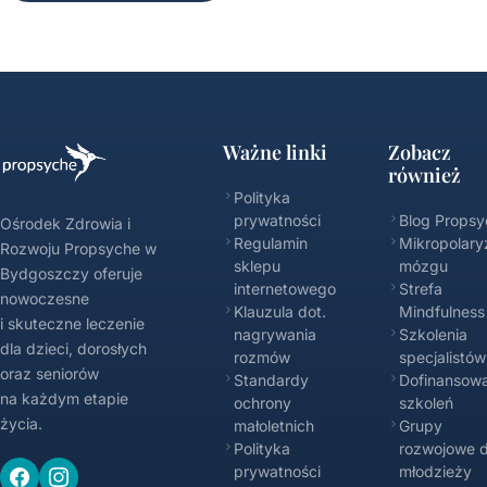
Ważne linki
Zobacz
również
Polityka
prywatności
Blog Propsy
Ośrodek Zdrowia i
Regulamin
Mikropolary
Rozwoju Propsyche w
sklepu
mózgu
Bydgoszczy oferuje
internetowego
Strefa
nowoczesne
Klauzula dot.
Mindfulness
i skuteczne leczenie
nagrywania
Szkolenia
dla dzieci, dorosłych
rozmów
specjalistów
oraz seniorów
Standardy
Dofinansowa
na każdym etapie
ochrony
szkoleń
życia.
małoletnich
Grupy
Polityka
rozwojowe d
prywatności
młodzieży