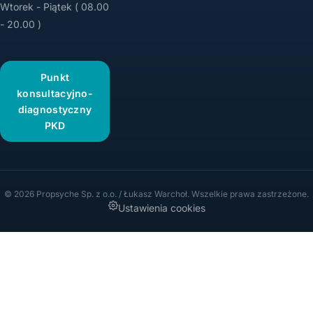
Wtorek - Piątek ( 08.00
- 20.00 )
Punkt
konsultacyjno-
diagnostyczny
PKD
© 2026 Propsyche Sp. z o.o. / Łukasz Warchoł. Wszelkie prawa zastrzeżone.
Ustawienia cookies