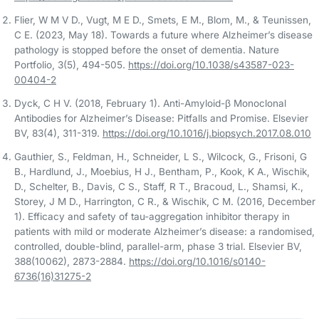
Flier, W M V D., Vugt, M E D., Smets, E M., Blom, M., & Teunissen,
C E. (2023, May 18). Towards a future where Alzheimer’s disease
pathology is stopped before the onset of dementia. Nature
Portfolio, 3(5), 494-505.
https://doi.org/10.1038/s43587-023-
00404-2
Dyck, C H V. (2018, February 1). Anti-Amyloid-β Monoclonal
Antibodies for Alzheimer’s Disease: Pitfalls and Promise. Elsevier
BV, 83(4), 311-319.
https://doi.org/10.1016/j.biopsych.2017.08.010
Gauthier, S., Feldman, H., Schneider, L S., Wilcock, G., Frisoni, G
B., Hardlund, J., Moebius, H J., Bentham, P., Kook, K A., Wischik,
D., Schelter, B., Davis, C S., Staff, R T., Bracoud, L., Shamsi, K.,
Storey, J M D., Harrington, C R., & Wischik, C M. (2016, December
1). Efficacy and safety of tau-aggregation inhibitor therapy in
patients with mild or moderate Alzheimer’s disease: a randomised,
controlled, double-blind, parallel-arm, phase 3 trial. Elsevier BV,
388(10062), 2873-2884.
https://doi.org/10.1016/s0140-
6736(16)31275-2