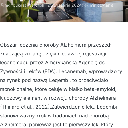
mgr Łukasz Warchoł
25 września 2024
7 min czytania
Obszar leczenia choroby Alzheimera przeszedł
znaczącą zmianę dzięki niedawnej rejestracji
lecanemabu przez Amerykańską Agencję ds.
Żywności i Leków (FDA). Lecanemab, wprowadzony
na rynek pod nazwą Leqembi, to przeciwciało
monoklonalne, które celuje w białko beta-amyloid,
kluczowy element w rozwoju choroby Alzheimera
(Thinard et al., 2022).Zatwierdzenie leku Leqembi
stanowi ważny krok w badaniach nad chorobą
Alzheimera, ponieważ jest to pierwszy lek, który