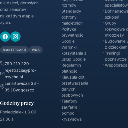
dla dzieci, dorosłych
rozmów
specjalistów
oraz seniorów
Standardy
Dofinansowa
na każdym etapie
ochrony
szkoleń
życia.
małoletnich
Grupy
Polityka
rozwojowe d
prywatności
młodzieży
Google
Budowanie w
Warunki
z dzieckiem
MASTERCARD
VISA
korzystania z
Treningi
usług Google
poznawcze
790 219 220
Regulamin
Współpraca
rejestracja@pro-
płatności
psyche.pl
Klauzula dot.
przetwarzania
Lenartowicza 33 -
danych
35 | Bydgoszcz
osobowych
Telefony
Godziny pracy
zaufania i
Poniedziałek ( 8.00 -
pomoc
21.30 )
kryzysowa