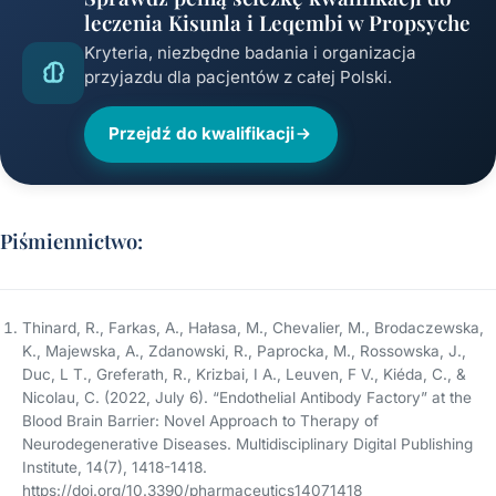
leczenia Kisunla i Leqembi w Propsyche
Kryteria, niezbędne badania i organizacja
przyjazdu dla pacjentów z całej Polski.
Przejdź do kwalifikacji
Piśmiennictwo:
Thinard, R., Farkas, A., Hałasa, M., Chevalier, M., Brodaczewska,
K., Majewska, A., Zdanowski, R., Paprocka, M., Rossowska, J.,
Duc, L T., Greferath, R., Krizbai, I A., Leuven, F V., Kiéda, C., &
Nicolau, C. (2022, July 6). “Endothelial Antibody Factory” at the
Blood Brain Barrier: Novel Approach to Therapy of
Neurodegenerative Diseases. Multidisciplinary Digital Publishing
Institute, 14(7), 1418-1418.
https://doi.org/10.3390/pharmaceutics14071418