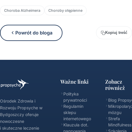
Choroba Alzheimera
Choroby otępienne
Powrót do bloga
Kopiuj treść
Ważne linki
Zobacz
również
Polityka
prywatności
Blog Propsy
Ośrodek Zdrowia i
Regulamin
Mikropolary
Rozwoju Propsyche w
sklepu
mózgu
Bydgoszczy oferuje
internetowego
Strefa
nowoczesne
Klauzula dot.
Mindfulness
i skuteczne leczenie
nagrywania
Szkolenia