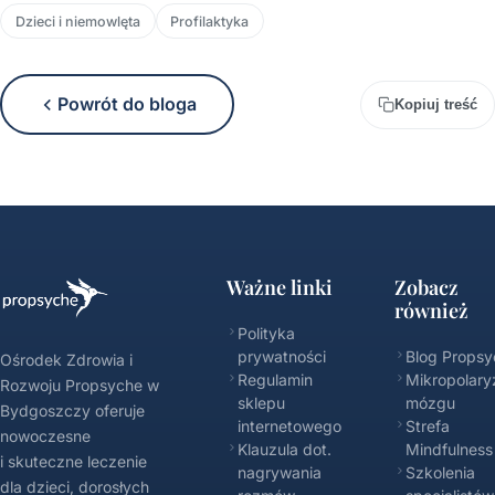
Dzieci i niemowlęta
Profilaktyka
Powrót do bloga
Kopiuj treść
Ważne linki
Zobacz
również
Polityka
prywatności
Blog Propsy
Ośrodek Zdrowia i
Regulamin
Mikropolary
Rozwoju Propsyche w
sklepu
mózgu
Bydgoszczy oferuje
internetowego
Strefa
nowoczesne
Klauzula dot.
Mindfulness
i skuteczne leczenie
nagrywania
Szkolenia
dla dzieci, dorosłych