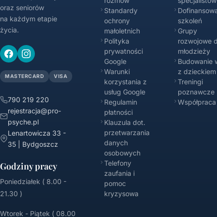
rozmów
specjalistów
oraz seniorów
Standardy
Dofinansowa
na każdym etapie
ochrony
szkoleń
życia.
małoletnich
Grupy
Polityka
rozwojowe d
prywatności
młodzieży
Google
Budowanie w
Warunki
z dzieckiem
MASTERCARD
VISA
korzystania z
Treningi
usług Google
poznawcze
790 219 220
Regulamin
Współpraca
rejestracja@pro-
płatności
psyche.pl
Klauzula dot.
przetwarzania
Lenartowicza 33 -
danych
35 | Bydgoszcz
osobowych
Telefony
Godziny pracy
zaufania i
Poniedziałek ( 8.00 -
pomoc
21.30 )
kryzysowa
Wtorek - Piątek ( 08.00