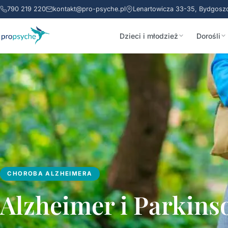
790 219 220
kontakt@pro-psyche.pl
Lenartowicza 33-35, Bydgosz
Dzieci i młodzież
Dorośli
CHOROBA ALZHEIMERA
Alzheimer i Parkin