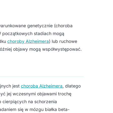
warunkowane genetycznie (choroba
. W początkowych stadiach mogą
adku
choroby Alzheimera
) lub ruchowe
 później objawy mogą współwystępować.
jnych jest
choroba Alzheimera
, dlatego
być jej wczesnymi objawami trochę
b cierpiących na schorzenia
daniem się w mózgu białka beta-