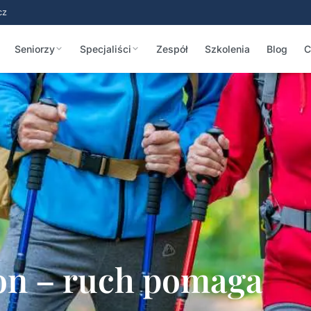
cz
Seniorzy
Specjaliści
Zespół
Szkolenia
Blog
C
son – ruch pomaga