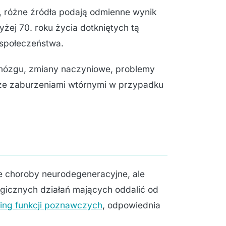
P, różne źródła podają odmienne wynik
ej 70. roku życia dotkniętych tą
 społeczeństwa.
ózgu, zmiany naczyniowe, problemy
akże zaburzeniami wtórnymi w przypadku
ne choroby neurodegeneracyjne, ale
gicznych działań mających oddalić od
ning funkcji poznawczych
, odpowiednia