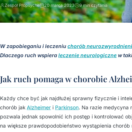
Zespół Propsyche
20 marca 2023
9 min czytania
W zapobieganiu i leczeniu
chorób neurozwyrodnien
Dlaczego ruch wspiera
leczenie neurologiczne
w tak
Jak ruch pomaga w chorobie Alzhe
Każdy chce być jak najdłużej sprawny fizycznie i intel
chorób jak
Alzheimer
i
Parkinson
. Na razie medycyna n
pozwala jednak spowolnić ich postęp i kontrolować 
na większe prawdopodobieństwo wystąpienia chorób n