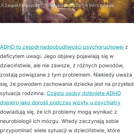
Zespół Propsyche
10 listopada 2022
9 min czytania
ADHD to zespół nadpobudliwości psychoruchowej
z
deficytem uwagi. Jego objawy pojawiają się w
dzieciństwie, ale nie zawsze, z różnych powodów,
zostają powiązane z tym problemem. Niekiedy uważa
się, że powodem zachowania dziecka jest na przykład
sytuacja rodzinna.
Często osoby dotknięte ADHD
dopiero jako dorośli podczas wizyty u psychiatry
dowiadują się, że ich problemy mogą wynikać z
neurobiologii ich mózgu. Wtedy zaczynają sobie
przypominać wiele sytuacji w dzieciństwie, które