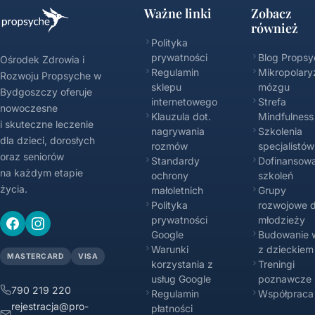
Ważne linki
Zobacz
również
Polityka
prywatności
Blog Propsy
Ośrodek Zdrowia i
Regulamin
Mikropolary
Rozwoju Propsyche w
sklepu
mózgu
Bydgoszczy oferuje
internetowego
Strefa
nowoczesne
Klauzula dot.
Mindfulness
i skuteczne leczenie
nagrywania
Szkolenia
dla dzieci, dorosłych
rozmów
specjalistów
oraz seniorów
Standardy
Dofinansowa
na każdym etapie
ochrony
szkoleń
życia.
małoletnich
Grupy
Polityka
rozwojowe d
prywatności
młodzieży
Google
Budowanie w
Warunki
z dzieckiem
MASTERCARD
VISA
korzystania z
Treningi
usług Google
poznawcze
790 219 220
Regulamin
Współpraca
rejestracja@pro-
płatności