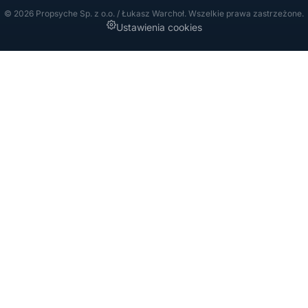
© 2026 Propsyche Sp. z o.o. / Łukasz Warchoł. Wszelkie prawa zastrzeżone.
Ustawienia cookies