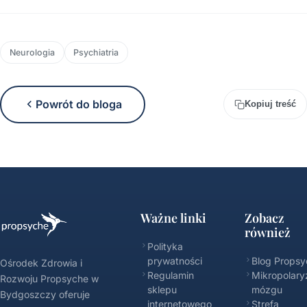
Neurologia
Psychiatria
Powrót do bloga
Kopiuj treść
Ważne linki
Zobacz
również
Polityka
prywatności
Blog Propsy
Ośrodek Zdrowia i
Regulamin
Mikropolary
Rozwoju Propsyche w
sklepu
mózgu
Bydgoszczy oferuje
internetowego
Strefa