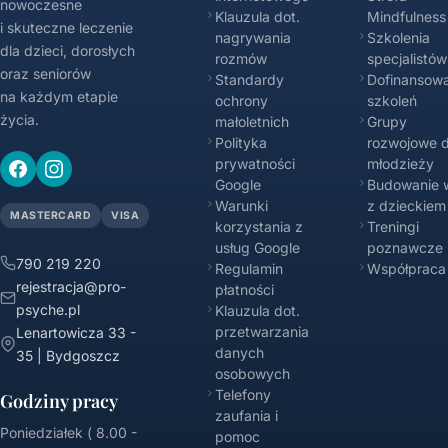
nowoczesne
Klauzula dot.
Mindfulness
i skuteczne leczenie
nagrywania
Szkolenia
dla dzieci, dorosłych
rozmów
specjalistów
oraz seniorów
Standardy
Dofinansowa
na każdym etapie
ochrony
szkoleń
życia.
małoletnich
Grupy
Polityka
rozwojowe d
prywatności
młodzieży
Google
Budowanie w
Warunki
z dzieckiem
MASTERCARD
VISA
korzystania z
Treningi
usług Google
poznawcze
790 219 220
Regulamin
Współpraca
rejestracja@pro-
płatności
psyche.pl
Klauzula dot.
przetwarzania
Lenartowicza 33 -
danych
35 | Bydgoszcz
osobowych
Telefony
Godziny pracy
zaufania i
Poniedziałek ( 8.00 -
pomoc