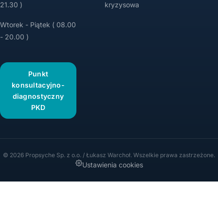
21.30 )
kryzysowa
Wtorek - Piątek ( 08.00
- 20.00 )
Punkt
konsultacyjno-
diagnostyczny
PKD
© 2026 Propsyche Sp. z o.o. / Łukasz Warchoł. Wszelkie prawa zastrzeżone.
Ustawienia cookies