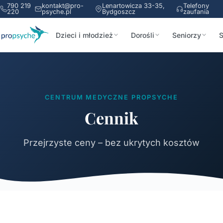
790 219
kontakt@pro-
Lenartowicza 33-35,
Telefony
220
psyche.pl
Bydgoszcz
zaufania
Dzieci i młodzież
Dorośli
Seniorzy
S
CENTRUM MEDYCZNE PROPSYCHE
Cennik
Przejrzyste ceny – bez ukrytych kosztów