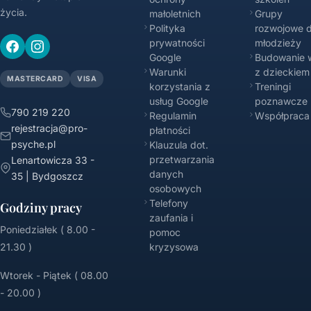
życia.
małoletnich
Grupy
Polityka
rozwojowe d
prywatności
młodzieży
Google
Budowanie w
Warunki
z dzieckiem
MASTERCARD
VISA
korzystania z
Treningi
usług Google
poznawcze
790 219 220
Regulamin
Współpraca
rejestracja@pro-
płatności
psyche.pl
Klauzula dot.
przetwarzania
Lenartowicza 33 -
danych
35 | Bydgoszcz
osobowych
Telefony
Godziny pracy
zaufania i
Poniedziałek ( 8.00 -
pomoc
21.30 )
kryzysowa
Wtorek - Piątek ( 08.00
- 20.00 )