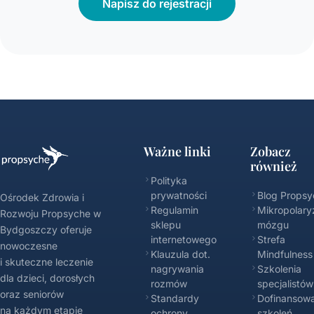
Napisz do rejestracji
Ważne linki
Zobacz
również
Polityka
prywatności
Blog Propsy
Ośrodek Zdrowia i
Regulamin
Mikropolary
Rozwoju Propsyche w
sklepu
mózgu
Bydgoszczy oferuje
internetowego
Strefa
nowoczesne
Klauzula dot.
Mindfulness
i skuteczne leczenie
nagrywania
Szkolenia
dla dzieci, dorosłych
rozmów
specjalistów
oraz seniorów
Standardy
Dofinansowa
na każdym etapie
ochrony
szkoleń