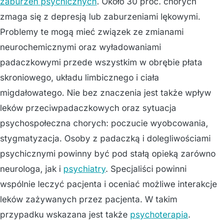
zaburzeń psychicznych
. Około 30 proc. chorych
zmaga się z depresją lub zaburzeniami lękowymi.
Problemy te mogą mieć związek ze zmianami
neurochemicznymi oraz wyładowaniami
padaczkowymi przede wszystkim w obrębie płata
skroniowego, układu limbicznego i ciała
migdałowatego. Nie bez znaczenia jest także wpływ
leków przeciwpadaczkowych oraz sytuacja
psychospołeczna chorych: poczucie wyobcowania,
stygmatyzacja. Osoby z padaczką i dolegliwościami
psychicznymi powinny być pod stałą opieką zarówno
neurologa, jak i
psychiatry
. Specjaliści powinni
wspólnie leczyć pacjenta i oceniać możliwe interakcje
leków zażywanych przez pacjenta. W takim
przypadku wskazana jest także
psychoterapia
.