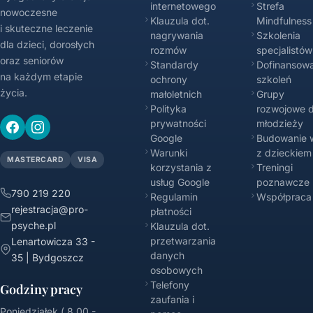
internetowego
Strefa
nowoczesne
Klauzula dot.
Mindfulness
i skuteczne leczenie
nagrywania
Szkolenia
dla dzieci, dorosłych
rozmów
specjalistów
oraz seniorów
Standardy
Dofinansowa
na każdym etapie
ochrony
szkoleń
życia.
małoletnich
Grupy
Polityka
rozwojowe d
prywatności
młodzieży
Google
Budowanie w
Warunki
z dzieckiem
MASTERCARD
VISA
korzystania z
Treningi
usług Google
poznawcze
790 219 220
Regulamin
Współpraca
rejestracja@pro-
płatności
psyche.pl
Klauzula dot.
przetwarzania
Lenartowicza 33 -
danych
35 | Bydgoszcz
osobowych
Telefony
Godziny pracy
zaufania i
Poniedziałek ( 8.00 -