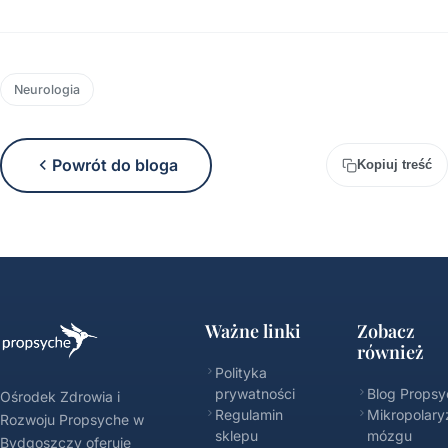
Neurologia
Powrót do bloga
Kopiuj treść
Ważne linki
Zobacz
również
Polityka
prywatności
Blog Propsy
Ośrodek Zdrowia i
Regulamin
Mikropolary
Rozwoju Propsyche w
sklepu
mózgu
Bydgoszczy oferuje