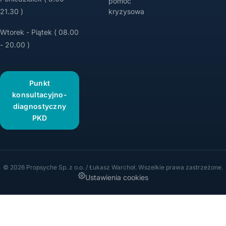
pomoc
21.30 )
kryzysowa
Wtorek - Piątek ( 08.00
- 20.00 )
Punkt
konsultacyjno-
diagnostyczny
PKD
© 2026 Propsyche Sp. z o.o. / Łukasz Warchoł. Wszelkie prawa zastrzeżone.
Ustawienia cookies