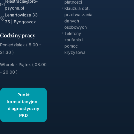
rejestracja@pro-
płatności
psyche.pl
Klauzula dot.
przetwarzania
Lenartowicza 33 -
danych
35 | Bydgoszcz
osobowych
Telefony
Godziny pracy
zaufania i
Poniedziałek ( 8.00 -
pomoc
21.30 )
kryzysowa
Wtorek - Piątek ( 08.00
- 20.00 )
Punkt
konsultacyjno-
diagnostyczny
PKD