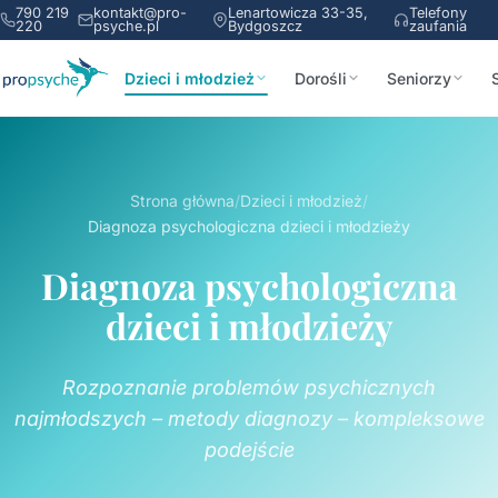
790 219
kontakt@pro-
Lenartowicza 33-35,
Telefony
220
psyche.pl
Bydgoszcz
zaufania
Dzieci i młodzież
Dorośli
Seniorzy
Strona główna
/
Dzieci i młodzież
/
Diagnoza psychologiczna dzieci i młodzieży
Diagnoza psychologiczna
dzieci i młodzieży
Rozpoznanie problemów psychicznych
najmłodszych – metody diagnozy – kompleksowe
podejście