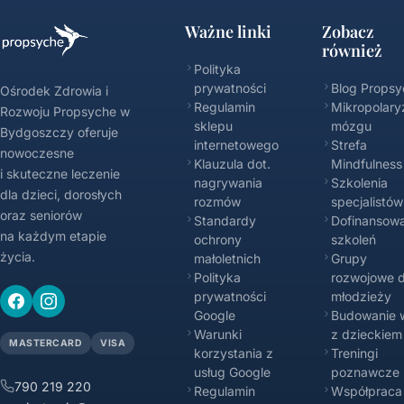
Ważne linki
Zobacz
również
Polityka
prywatności
Blog Propsy
Ośrodek Zdrowia i
Regulamin
Mikropolary
Rozwoju Propsyche w
sklepu
mózgu
Bydgoszczy oferuje
internetowego
Strefa
nowoczesne
Klauzula dot.
Mindfulness
i skuteczne leczenie
nagrywania
Szkolenia
dla dzieci, dorosłych
rozmów
specjalistów
oraz seniorów
Standardy
Dofinansowa
na każdym etapie
ochrony
szkoleń
życia.
małoletnich
Grupy
Polityka
rozwojowe d
prywatności
młodzieży
Google
Budowanie w
Warunki
z dzieckiem
MASTERCARD
VISA
korzystania z
Treningi
usług Google
poznawcze
790 219 220
Regulamin
Współpraca