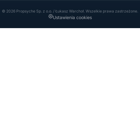
© 2026 Propsyche Sp. z o.o. / Łukasz Warchoł. Wszelkie prawa zastrzeżone.
Ustawienia cookies