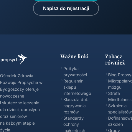
Napisz do rejestracji
Ważne linki
Zobacz
również
Polityka
prywatności
Blog Propsy
Ośrodek Zdrowia i
Regulamin
Mikropolary
Rozwoju Propsyche w
sklepu
mózgu
Bydgoszczy oferuje
internetowego
Strefa
nowoczesne
Klauzula dot.
Mindfulness
i skuteczne leczenie
nagrywania
Szkolenia
dla dzieci, dorosłych
rozmów
specjalistów
oraz seniorów
Standardy
Dofinansowa
na każdym etapie
ochrony
szkoleń
życia.
małoletnich
Grupy