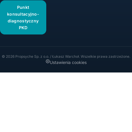
Punkt
konsultacyjno-
diagnostyczny
PKD
© 2026 Propsyche Sp. z o.o. / Łukasz Warchoł. Wszelkie prawa zastrzeżone.
Ustawienia cookies