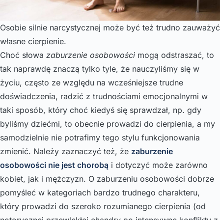
Osobie silnie narcystycznej może być też trudno zauważyć
własne cierpienie.
Choć słowa
zaburzenie osobowości
mogą odstraszać, to
tak naprawdę znaczą tylko tyle, że nauczyliśmy się w
życiu, często ze względu na wcześniejsze trudne
doświadczenia, radzić z trudnościami emocjonalnymi w
taki sposób, który choć kiedyś się sprawdzał, np. gdy
byliśmy dziećmi, to obecnie prowadzi do cierpienia, a my
samodzielnie nie potrafimy tego stylu funkcjonowania
zmienić. Należy zaznaczyć też, że
zaburzenie
osobowości nie jest chorobą
i dotyczyć może zarówno
kobiet, jak i mężczyzn. O zaburzeniu osobowości dobrze
pomyśleć w kategoriach bardzo trudnego charakteru,
który prowadzi do szeroko rozumianego cierpienia (od
notorycznej przewlekłej chandry po intensywne konflikty z