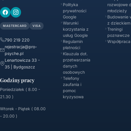
Polityka
rozwojowe d
prywatności
młodzieży
Google
Budowanie w
Warunki
z dzieckiem
MASTERCARD
VISA
korzystania z
Treningi
usług Google
poznawcze
790 219 220
Regulamin
Współpraca
rejestracja@pro-
płatności
psyche.pl
Klauzula dot.
przetwarzania
Lenartowicza 33 -
danych
35 | Bydgoszcz
osobowych
Telefony
Godziny pracy
zaufania i
Poniedziałek ( 8.00 -
pomoc
21.30 )
kryzysowa
Wtorek - Piątek ( 08.00
- 20.00 )